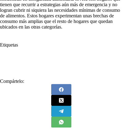
tienen que recurrir a estrategias aún más de emergencia y no
logran cubrir ni siquiera las necesidades mínimas de consumo
de alimentos. Estos hogares experimentan unas brechas de
consumo más amplias que el resto de hogares que quedan
ubicados en las otras categorías.
Etiquetas
#
Encuesta
#
Gobierno del Cambio
#
Gustavo Petro
#
Naciones Unidas
#
Presidente Petro
Compártelo: