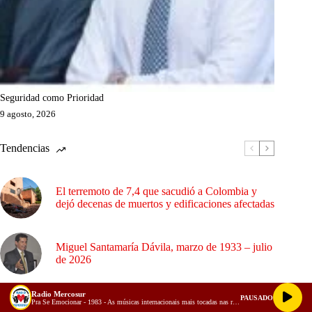
Seguridad como Prioridad
9 agosto, 2026
Tendencias
El terremoto de 7,4 que sacudió a Colombia y
dejó decenas de muertos y edificaciones afectadas
Miguel Santamaría Dávila, marzo de 1933 – julio
de 2026
Radio Mercosur
PAUSADO
La cultura del atajo y el desafío del nuevo
Pra Se Emocionar - 1983 - As músicas internacionais mais tocadas nas rádios do Brasil