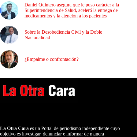
Daniel Quintero asegura que le puso carácter a la
Superintendencia de Salud, aceleró la entrega de
medicamentos y la atención a los pacientes
Sobre la Desobediencia Civil y la Doble
Nacionalidad
¿Empalme o confrontación?
A NUESTROS LECTORES…
La Otra Cara
es un Portal de periodismo independiente cuyo
objetivo es investigar, denunciar e informar de manera