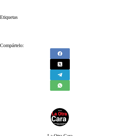
Etiquetas
#
cese al fuego
#
Cuba
#
ELN
#
La Habana
Compártelo:
La Otra Cara