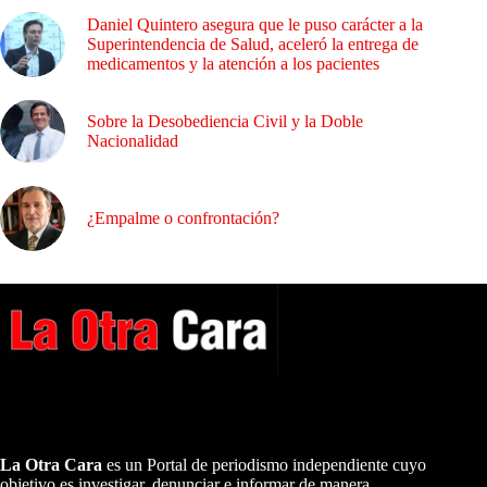
Daniel Quintero asegura que le puso carácter a la
Superintendencia de Salud, aceleró la entrega de
medicamentos y la atención a los pacientes
Sobre la Desobediencia Civil y la Doble
Nacionalidad
¿Empalme o confrontación?
A NUESTROS LECTORES…
La Otra Cara
es un Portal de periodismo independiente cuyo
objetivo es investigar, denunciar e informar de manera