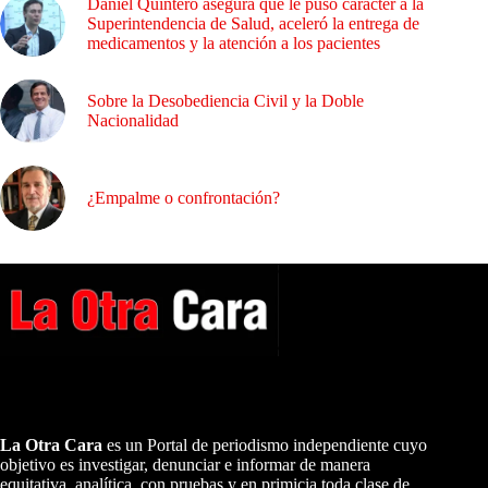
Daniel Quintero asegura que le puso carácter a la
Superintendencia de Salud, aceleró la entrega de
medicamentos y la atención a los pacientes
Sobre la Desobediencia Civil y la Doble
Nacionalidad
¿Empalme o confrontación?
A NUESTROS LECTORES…
La Otra Cara
es un Portal de periodismo independiente cuyo
objetivo es investigar, denunciar e informar de manera
equitativa, analítica, con pruebas y en primicia toda clase de