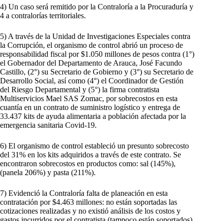
4) Un caso será remitido por la Contraloría a la Procuraduría y
4 a contralorías territoriales.
5) A través de la Unidad de Investigaciones Especiales contra
la Corrupción, el organismo de control abrió un proceso de
responsabilidad fiscal por $1.050 millones de pesos contra (1°)
el Gobernador del Departamento de Arauca, José Facundo
Castillo, (2°) su Secretario de Gobierno y (3°) su Secretario de
Desarrollo Social, así como (4°) el Coordinador de Gestión
del Riesgo Departamental y (5°) la firma contratista
Multiservicios Mael SAS Zomac, por sobrecostos en esta
cuantía en un contrato de suministro logístico y entrega de
33.437 kits de ayuda alimentaria a población afectada por la
emergencia sanitaria Covid-19.
6) El organismo de control estableció un presunto sobrecosto
del 31% en los kits adquiridos a través de este contrato. Se
encontraron sobrecostos en productos como: sal (145%),
(panela 206%) y pasta (211%).
7) Evidenció la Contraloría falta de planeación en esta
contratación por $4.463 millones: no están soportadas las
cotizaciones realizadas y no existió análisis de los costos y
gastos incurridos por el contratista (tampoco están soportados).