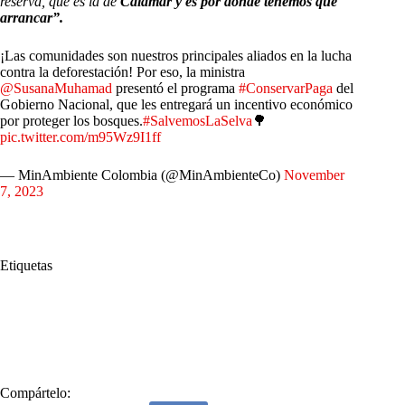
reserva, que es la de
Calamar y es por donde tenemos que
arrancar”.
¡Las comunidades son nuestros principales aliados en la lucha
contra la deforestación! Por eso, la ministra
@SusanaMuhamad
presentó el programa
#ConservarPaga
del
Gobierno Nacional, que les entregará un incentivo económico
por proteger los bosques.
#SalvemosLaSelva
🌳
pic.twitter.com/m95Wz9I1ff
— MinAmbiente Colombia (@MinAmbienteCo)
November
7, 2023
Etiquetas
#
Amazonía
#
Guaviare
#
Ministra de Agricultura
#
Ministra de Ambiente
#
programa
#
proteger
#
reforma agraria
#
Susana Muhamad
Compártelo: