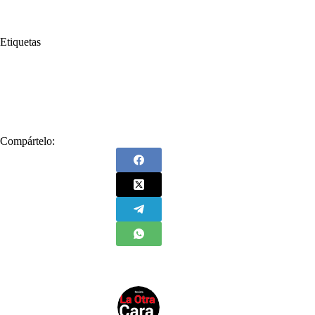
Etiquetas
#
Comunidades
#
EPS
#
Gustavo Petro
#
IPS
#
La Guajira
#
Mauricio Lizcano
#
niños
#
Presidente Petro
#
Wayuu
Compártelo: