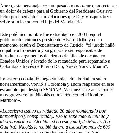
Ahora, este personaje, con un pasado muy oscuro, promete ser
un dolor de cabeza para el Gobierno del Presidente Gustavo
Petro por cuenta de las revelaciones que Day Vásquez hizo
sobre su relación con el hijo del Mandatario.
Este polémico hombre fue extraditado en 2003 bajo el
gobierno del entonces presidente Álvaro Uribe y en su
momento, según el Departamento de Justicia, “el jurado halló
culpable a Lopesierra y su grupo de ser responsable de
introducir cargamentos de cientos de kilos de cocaína en
Estados Unidos y lavado de lo recaudado para repatriarlo a
Colombia a través de Puerto Rico, Nueva York y Miami”.
Lopesierra consiguió luego su boleta de libertad en suelo
norteamericano, volvió a Colombia y ahora reaparece en este
escándalo que destapó
SEMANA
. Vásquez hace acusaciones
muy graves contra Nicolás en relación con el «Hombre
Marlboro».
«Lopesierra estuvo extraditado 20 años (condenado por
narcotráfico y conspiración). Eso lo sabe todo el mundo y
ahora aspira a la Alcaldía, si no estoy mal, de Maicao (La
Guajira). Nicolás le recibió dinero a ese señor, más de 600
millones para la campaña del papá. Eso nunca llegó