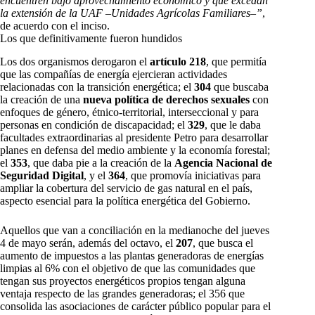
encuentren bajo aprovechamiento económico y que excedan
la extensión de la UAF –Unidades Agrícolas Familiares–”
,
de acuerdo con el inciso.
Los que definitivamente fueron hundidos
Los dos organismos derogaron el
artículo 218
, que permitía
que las compañías de energía ejercieran actividades
relacionadas con la transición energética; el
304
que buscaba
la creación de una
nueva política de derechos sexuales
con
enfoques de género, étnico-territorial, interseccional y para
personas en condición de discapacidad; el
329
, que le daba
facultades extraordinarias al presidente Petro para desarrollar
planes en defensa del medio ambiente y la economía forestal;
el
353
, que daba pie a la creación de la
Agencia Nacional de
Seguridad Digital
, y el
364
, que promovía iniciativas para
ampliar la cobertura del servicio de gas natural en el país,
aspecto esencial para la política energética del Gobierno.
Aquellos que van a conciliación en la medianoche del jueves
4 de mayo serán, además del octavo, el
207
, que busca el
aumento de impuestos a las plantas generadoras de energías
limpias al 6% con el objetivo de que las comunidades que
tengan sus proyectos energéticos propios tengan alguna
ventaja respecto de las grandes generadoras; el 356 que
consolida las asociaciones de carácter público popular para el