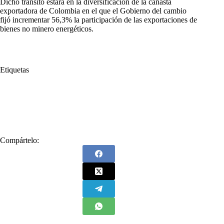
Dicho tránsito estará en la diversificación de la canasta
exportadora de Colombia en el que el Gobierno del cambio
fijó incrementar 56,3% la participación de las exportaciones de
bienes no minero energéticos.
Etiquetas
#
Cámara de Representantes
#
Comisión de la Verdad
#
Gustavo Petro
#
Plan Nacional de Desarrollo
#
PND
#
Presidente Petro
#
Senado
Compártelo: