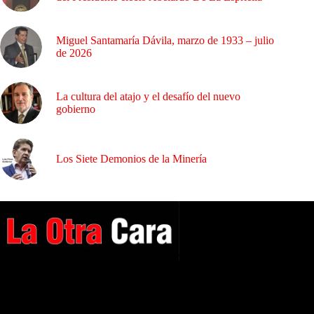
Miguel Santamaría Dávila, marzo de 1933 – julio
de 2026
La cultura del atajo y el desafío del nuevo
gobierno
Los Siete Demonios de la Minería
A NUESTROS LECTORES…