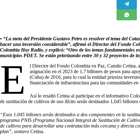
• “La meta del Presidente Gustavo Petro es resolver el tema del Cata
hacer una inversión considerable”, afirmó el Director del Fondo Col
Colombia Hoy Radio, y explicó: “Otro de los temas fundamentales es l
municipios PDET. Se están priorizando entre 30 y 32 proyectos de inf
E
l Director del Fondo Colombia en Paz, Camilo Cetina, a
asignación en el 2023 de 1,7 billones de pesos para a
(Cuba) de 2016, para lo cual la entidad prioriza inversion
financiación de infraestructura para las comunidades en l
Así lo resaltó Cetina al participar en el informativo C
de sustitución de cultivos de uso ilícito serán destinados 1,045 billones
“Esos 1.045 billones serán destinados a dos componentes en la sustituc
programa PNIS (Programa Nacional Integral de Sustitución de Cultivos 
de cultivos para desarrollar una contratación más cercana y directa c
plan”
, sostuvo Cetina.