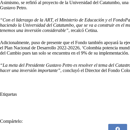
Asimismo, se refirió al proyecto de la Universidad del Catatumbo, una 
Gustavo Petro.
“Con el liderazgo de la ART, el Ministerio de Educación y el FondoP
haciendo la Universidad del Catatumbo, que se va a construir en el m
tenemos una inversión considerable”
, recalcó Cetina.
Adicionalmente, puso de presente que el Fondo también apoyará la eje
el Plan Nacional de Desarrollo 2022-20226, ‘Colombia potencia mundial
del Cambio pues tan solo se encuentra en el 9% de su implementación.
“La meta del Presidente Gustavo Petro es resolver el tema del Catastr
hacer una inversión importante”
, concluyó el Director del Fondo Col
Etiquetas
#
Acuerdo de Paz
#
acuerdo de paz de La Habana
#
Gustavo Petro
Compártelo: