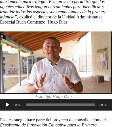
diariamente para trabajar. Este proyecto permitirá que los
agentes educativos tengan herramientas para identificar y
trabajar todos los aspectos socioemocionales de la primera
infancia”,
explicó el director de la Unidad Administrativa
Especial Buen Comienzo, Hugo Díaz.
Esto dijo Hugo Díaz…
Reproductor
00:00
00:00
de
audio
Esta estrategia hace parte del proyecto de consolidación del
Ecosistema de Innovación Educativa para la Primera