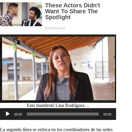
Esto manifestó Lina Rodríguez…
Reproductor
00:00
00:00
de
audio
La segunda línea se enfoca en los coordinadores de las sedes