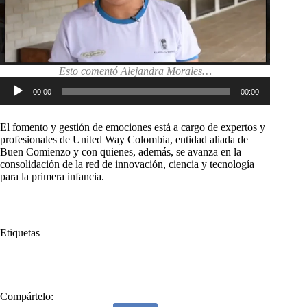
Esto comentó Alejandra Morales…
Reproductor
00:00
00:00
de
audio
El fomento y gestión de emociones está a cargo de expertos y
profesionales de United Way Colombia, entidad aliada de
Buen Comienzo y con quienes, además, se avanza en la
consolidación de la red de innovación, ciencia y tecnología
para la primera infancia.
Etiquetas
#
Alcaldía de Medellín
#
Buen Comienzo
Compártelo: