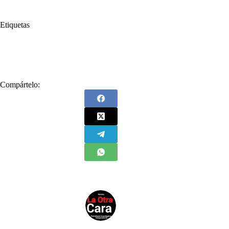
Etiquetas
#
Alcaldía de Medellín
#
Fuerza Pública
#
homicidios
#
Medellín
Compártelo: