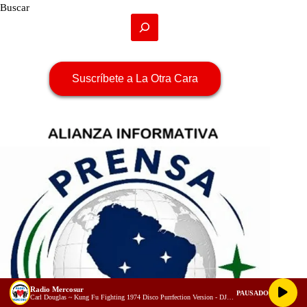
Buscar
Suscríbete a La Otra Cara
Radio Mercosur
PAUSADO
Carl Douglas ~ Kung Fu Fighting 1974 Disco Purrfection Version - DJDiscoCat (youtube)