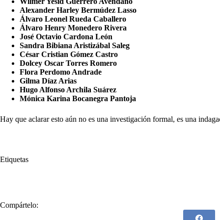
Wilmer Yesid Guerrero Avendaño
Alexander Harley Bermúdez Lasso
Álvaro Leonel Rueda Caballero
Álvaro Henry Monedero Rivera
José Octavio Cardona León
Sandra Bibiana Aristizábal Saleg
César Cristian Gómez Castro
Dolcey Oscar Torres Romero
Flora Perdomo Andrade
Gilma Díaz Arias
Hugo Alfonso Archila Suárez
Mónica Karina Bocanegra Pantoja
Hay que aclarar
esto aún no es una investigación formal, es una indaga
Etiquetas
#
congresistas
#
Corte Suprema de Justicia
Compártelo: