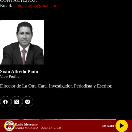
CONTÁCTENOS:
Email:
laotracarapi@gmail.com
Dirigida por Sixto Alfredo Pinto
Sixto Alfredo Pinto
View Profile
Director de La Otra Cara. Investigador, Periodista y Escritor.
Los Más Comentados
Radio Mercosur
PAUSADO
RADIO MAIRENA - QUERER VIVIR