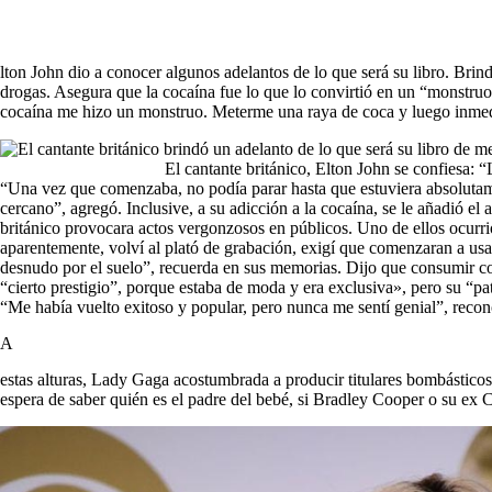
lton John dio a conocer algunos adelantos de lo que será su libro. Brinda
drogas. Asegura que la cocaína fue lo que lo convirtió en un “monstr
cocaína me hizo un monstruo. Meterme una raya de coca y luego inmedia
El cantante británico, Elton John se confiesa:
“Una vez que comenzaba, no podía parar hasta que estuviera absolutam
cercano”, agregó. Inclusive, a su adicción a la cocaína, se le añadió e
británico provocara actos vergonzosos en públicos. Uno de ellos ocurr
aparentemente, volví al plató de grabación, exigí que comenzaran a usa
desnudo por el suelo”, recuerda en sus memorias. Dijo que consumir co
“cierto prestigio”, porque estaba de moda y era exclusiva», pero su “pat
“Me había vuelto exitoso y popular, pero nunca me sentí genial”, recon
A
estas alturas, Lady Gaga acostumbrada a producir titulares bombásticos
espera de saber quién es el padre del bebé, si Bradley Cooper o su ex C