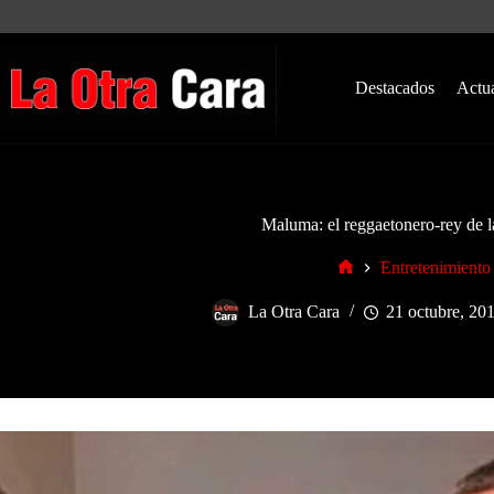
Saltar
al
contenido
Destacados
Actu
Maluma: el reggaetonero-rey de l
Entretenimiento
Inicio
La Otra Cara
21 octubre, 20