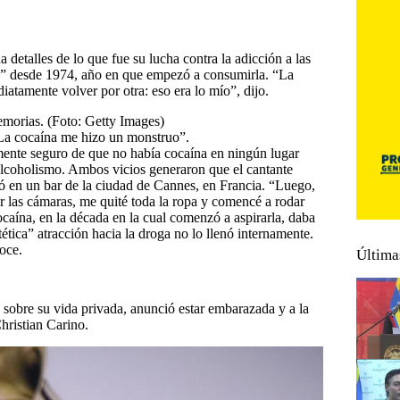
 detalles de lo que fue su lucha contra la adicción a las
uo” desde 1974, año en que empezó a consumirla. “La
tamente volver por otra: eso era lo mío”, dijo.
 “La cocaína me hizo un monstruo”.
ente seguro de que no había cocaína en ningún lugar
l alcoholismo. Ambos vicios generaron que el cantante
ió en un bar de la ciudad de Cannes, en Francia. “Luego,
r las cámaras, me quité toda la ropa y comencé a rodar
caína, en la década en la cual comenzó a aspirarla, daba
ética” atracción hacia la droga no lo llenó internamente.
oce.
Última
 sobre su vida privada, anunció estar embarazada y a la
hristian Carino.