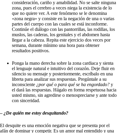
consideración, cariño y amabilidad. No se salte ninguna
zona, pues el cerebro a veces niega la existencia de lo
que no quiere ver. A este fenómeno se le denomina
«zona negra» y consiste en la negación de una o varias
partes del cuerpo con las cuales se está inconforme.
Continúe el diálogo con las pantorrillas, las rodillas, los
muslos, las caderas, los genitales y el abdomen hasta
llegar a la cabeza. Repita este ejercicio dos veces por
semana, durante mínimo una hora para obtener
resultados positivos.
Ponga la mano derecha sobre la zona cardiaca y sienta
el lenguaje natural e intuitivo del corazón. Deje fluir en
silencio su mensaje y posteriormente, escríbalo en una
libreta para analizar sus respuestas. Pregúntale a su
inconsciente
¿por qué o para qué se ha engordado?
y
el dará las respuestas. Hágalo en forma respetuosa hacia
usted mismo, sin agredirse o menospreciarse y ante todo
con sinceridad.
–
¿De quién me estoy desquitando?
El desquite es una emoción negativa que se presenta por el
afán de dominar y competir. Es un amor mal entendido y una