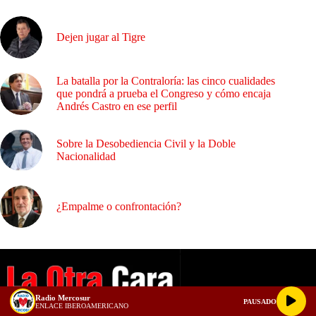
Dejen jugar al Tigre
La batalla por la Contraloría: las cinco cualidades
que pondrá a prueba el Congreso y cómo encaja
Andrés Castro en ese perfil
Sobre la Desobediencia Civil y la Doble
Nacionalidad
¿Empalme o confrontación?
Radio Mercosur
PAUSADO
ENLACE IBEROAMERICANO