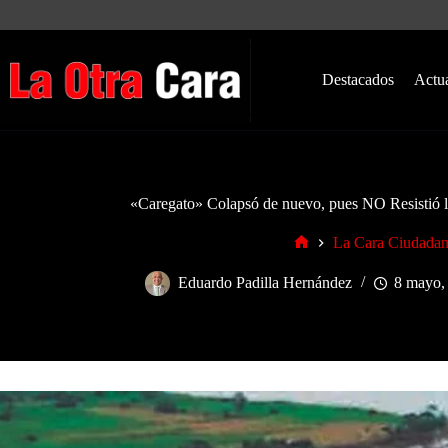
Saltar
al
contenido
Destacados
Actu
«Caregato» Colapsó de nuevo, pues NO Resistió l
La Cara Ciudada
Inicio
Eduardo Padilla Hernández
8 mayo,