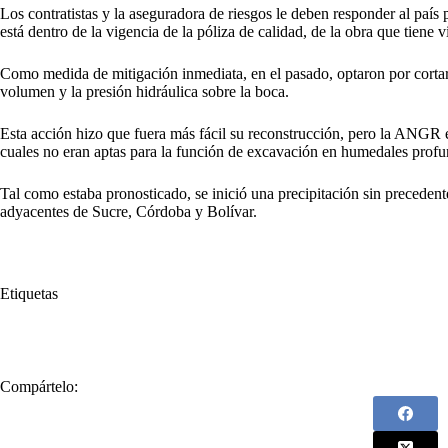
Los contratistas y la aseguradora de riesgos le deben responder al país p
está dentro de la vigencia de la póliza de calidad, de la obra que tiene 
Como medida de mitigación inmediata, en el pasado, optaron por cortar
volumen y la presión hidráulica sobre la boca.
Esta acción hizo que fuera más fácil su reconstrucción, pero la ANGR e
cuales no eran aptas para la función de excavación en humedales profu
Tal como estaba pronosticado, se inició una precipitación sin precedent
adyacentes de Sucre, Córdoba y Bolívar.
Etiquetas
#
Caregato
#
Colapsó
#
corrupción
#
De nuevo
#
Fuerte
#
N
Compártelo: