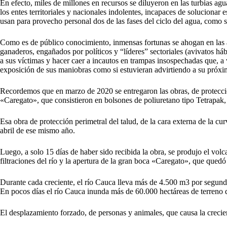
En efecto, miles de millones en recursos se diluyeron en las turbias ag
los entes territoriales y nacionales indolentes, incapaces de solucionar e
usan para provecho personal dos de las fases del ciclo del agua, como s
Como es de público conocimiento, inmensas fortunas se ahogan en las a
ganaderos, engañados por políticos y “líderes” sectoriales (avivatos háb
a sus víctimas y hacer caer a incautos en trampas insospechadas que, a 
exposición de sus maniobras como si estuvieran advirtiendo a su próxi
Recordemos que en marzo de 2020 se entregaron las obras, de protecció
«Caregato», que consistieron en bolsones de poliuretano tipo Tetrapak,
Esa obra de protección perimetral del talud, de la cara externa de la cur
abril de ese mismo año.
Luego, a solo 15 días de haber sido recibida la obra, se produjo el vol
filtraciones del río y la apertura de la gran boca «Caregato», que que
Durante cada creciente, el río Cauca lleva más de 4.500 m3 por segund
En pocos días el río Cauca inunda más de 60.000 hectáreas de terreno d
El desplazamiento forzado, de personas y animales, que causa la crecien