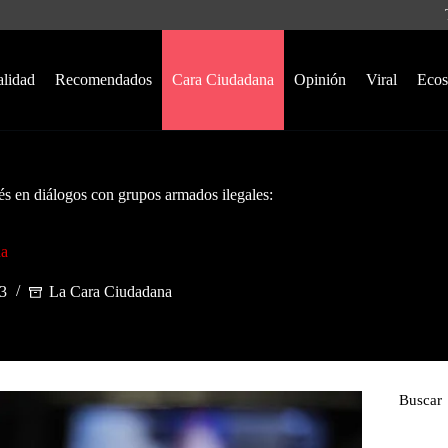
alidad
Recomendados
Cara Ciudadana
Opinión
Viral
Ecos
és en diálogos con grupos armados ilegales:
na
3
La Cara Ciudadana
Buscar