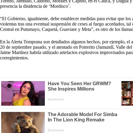
Toribío, Jambaló, Caldono, Morales y Cajibío, en el Cauca, y Dagua y
presencia la disidencia de ‘Mordisco’.
“El Gobierno, igualmente, debe establecer medidas para evitar que los 
violentas tras una eventual suspensión de ceses al fuego acordados, t
Central en Putumayo, Caquetá, Guaviare y Meta”, es otro de los llama
En la Alerta Temprana son detallados algunos hechos, por ejemplo, el 
20 de septiembre pasado, y el atentado en Potrerito (Jamundí, Valle del
Jaime Martínez habría utilizado artefactos explosivos improvisados para 
corregimientos.