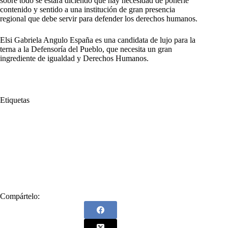
sobre todo se estará diciendo que hay necesidad de ponerle
contenido y sentido a una institución de gran presencia
regional que debe servir para defender los derechos humanos.
Elsi Gabriela Angulo España es una candidata de lujo para la
terna a la Defensoría del Pueblo, que necesita un gran
ingrediente de igualdad y Derechos Humanos.
Etiquetas
#
afrocolombiana
#
Afrotumaqueña
#
Candidata
#
DAPRE
#
Defensoría del Pueblo
#
Departamento Administrativo de la Presidencia de la República
#
Elsi Angulo España
#
Elsi Gabriela Angulo España
#
Nariño
#
Ternada
#
Tumaco
#
Tumaqueña
Compártelo: