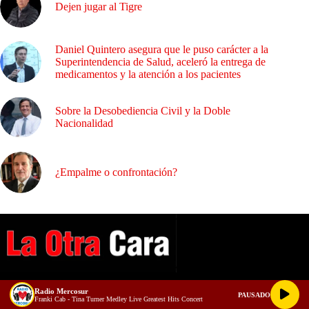
Dejen jugar al Tigre
Daniel Quintero asegura que le puso carácter a la
Superintendencia de Salud, aceleró la entrega de
medicamentos y la atención a los pacientes
Sobre la Desobediencia Civil y la Doble
Nacionalidad
¿Empalme o confrontación?
Radio Mercosur
PAUSADO
Franki Cab - Tina Turner Medley Live Greatest Hits Concert
A NUESTROS LECTORES…