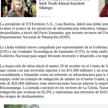
La presidente de ENTerritorio S.A., Lina Barrera, lideró una doble jo
evaluar el avance de los proyectos de infraestructura educativa, mitigaci
desarrollados a través del Pacto Santander, que invierte recursos del Fo
Departamento Nacional de Planeación (DNP).
La citada entidad estuvo compañada por representantes de la Gobernaci
(UIS) y las Unidades Tecnológicas de Santander (UTS), la visita ratificó 
Gobierno Nacional para seguir llevando inversión y desarrollo a la regi
La inspección de obras inició el martes 29 de octubre en el Centro d
que cuenta con una inversión superior a los $31.000 millones y un ava
consolidando a Santander como un referente en infraestructura para la 
equipo visitó los trabajos de mitigación de taludes en el barrio Gaitá
más de $26.000 millones; estas intervenciones buscan mejorar la segur
Bucaramanga. La jornada concluyó en los sectores de La Gloria, Nazar
mitigación que avanzan un 82,9% y representan una inversión de $102.
los riesgos de deslizamientos.