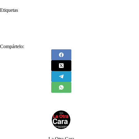
Etiquetas
#
Alcalde Daniel Quintero
#
Alcaldía de Medellín
#
Daniel Quintero
#
EPM
#
Hidroituango
Compártelo:
La Otra Cara