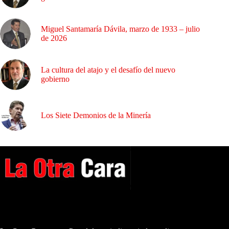
Miguel Santamaría Dávila, marzo de 1933 – julio
de 2026
La cultura del atajo y el desafío del nuevo
gobierno
Los Siete Demonios de la Minería
A NUESTROS LECTORES…