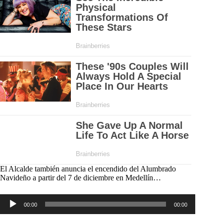
El Alcalde también anuncia el encendido del Alumbrado
Navideño a partir del 7 de diciembre en Medellín…
Reproductor
00:00
00:00
de
audio