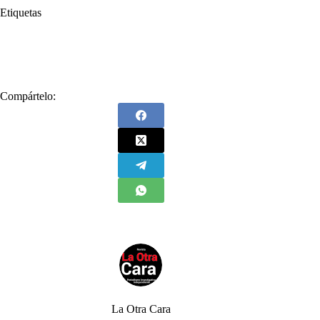
Etiquetas
#
Ecopetrol
#
Estados Unidos
#
Gustavo Petro
#
Juan Guaidó
#
Nicolás Maduro
#
sanciones
Compártelo:
La Otra Cara