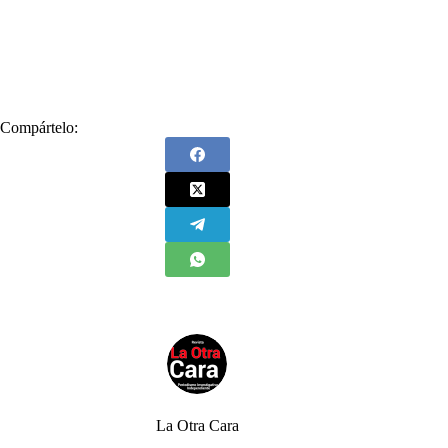
#
El Meridiano de Córdoba
#
JEP
#
Justicia Especial para la Paz
#
Mancuso
#
periodista
#
Salvatore Mancuso
Compártelo:
La Otra Cara