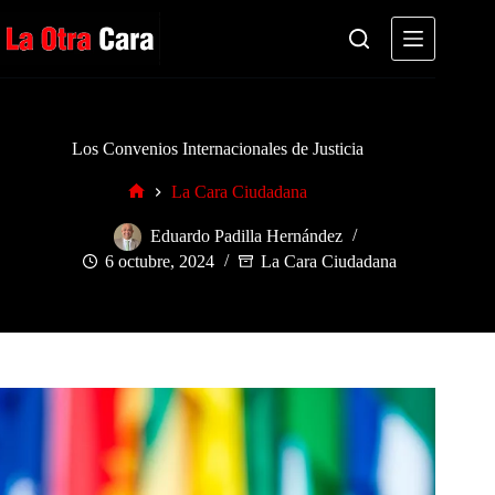
Saltar
al
contenido
Los Convenios Internacionales de Justicia
La Cara Ciudadana
Inicio
Eduardo Padilla Hernández
6 octubre, 2024
La Cara Ciudadana