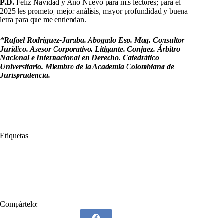
P.D.
Feliz Navidad y Año Nuevo para mis lectores; para el
2025 les prometo, mejor análisis, mayor profundidad y buena
letra para que me entiendan.
*Rafael Rodríguez-Jaraba. Abogado Esp. Mag. Consultor
Jurídico. Asesor Corporativo. Litigante. Conjuez. Árbitro
Nacional e Internacional en Derecho. Catedrático
Universitario. Miembro de la Academia Colombiana de
Jurisprudencia.
Etiquetas
#
Colombia
#
Colombia necesita
#
estadista
#
María Fernanda Cabal
#
necesita
#
Rafael Rodríguez Jaraba
Compártelo: