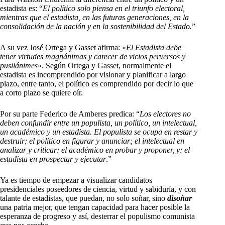
estadista es: “
El político solo piensa en el triunfo electoral,
mientras que el estadista, en las futuras generaciones, en la
consolidación de la nación y en la sostenibilidad del Estado.
”
A su vez José Ortega y Gasset afirma: «
El Estadista debe
tener virtudes magnánimas y carecer de vicios perversos y
pusilánimes
«. Según Ortega y Gasset, normalmente el
estadista es incomprendido por visionar y planificar a largo
plazo, entre tanto, el político es comprendido por decir lo que
a corto plazo se quiere oír.
Por su parte Federico de Amberes predica: “
Los electores no
deben confundir entre un populista, un político, un intelectual,
un académico y un estadista. El populista se ocupa en restar y
destruir; el político en figurar y anunciar; el intelectual en
analizar y criticar; el académico en probar y proponer, y; el
estadista en prospectar y ejecutar
.”
Ya es tiempo de empezar a visualizar candidatos
presidenciales poseedores de ciencia, virtud y sabiduría, y con
talante de estadistas, que puedan, no solo soñar, sino
disoñar
una patria mejor, que tengan capacidad para hacer posible la
esperanza de progreso y así, desterrar el populismo comunista