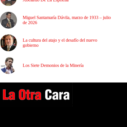
Miguel Santamaría Dávila, marzo de 1933 – julio
de 2026
La cultura del atajo y el desafío del nuevo
gobierno
Los Siete Demonios de la Minería
A NUESTROS LECTORES…