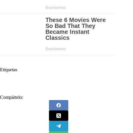
Etiquetas
#
Gustavo Petro
#
María Isabel Urrutía
Compártelo: