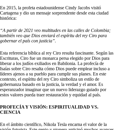
En 2015, la profeta estadounidense Cindy Jacobs visitó
Cartagena y dio un mensaje sorprendente desde esta ciudad
histórica:
“A partir de 2021 veo multitudes en las calles de Colombia;
también veo que Dios enviará el espíritu del rey Ciro para
gobernar el país con justicia”.
Esta referencia bíblica al rey Ciro resulta fascinante. Según las
Escrituras, Ciro fue un monarca persa elegido por Dios para
liberar a los judíos exiliados en Babilonia. La profecía de
Isaías sobre Ciro resalta cómo Dios puede emplear incluso a
líderes ajenos a su pueblo para cumplir sus planes. En este
contexto, el espíritu del rey Ciro simboliza un estilo de
gobernanza basado en la justicia, la verdad y el amor. Es
esperanzador imaginar que un nuevo liderazgo guiado por
estos valores pueda traer restauración y equidad al país.
PROFECÍA Y VISIÓN: ESPIRITUALIDAD VS.
CIENCIA
En el ámbito científico, Nikola Tesla encarna el valor de la
visión futurista. Este genio y pionero anticipó muchos avances