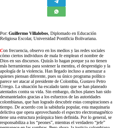
Por:
Guillermo Villalobos
, Diplomado en Educación
Religiosa Escolar, Universidad Pontificia Bolivariana.
C
on frecuencia, observo en los medios y las redes sociales
cómo ciertos individuos de mala fe emplean el nombre de
Dios en sus discursos. Quizás lo hagan porque ya no tienen
más herramientas para sostener la mentira, el desprestigio y la
apología de la violencia. Han llegado incluso a amenazar a
quienes piensan diferente, pues su único programa político
parece ser atacar al presidente de Colombia, Gustavo Petro
Urrego. La situación ha escalado tanto que se han planeado
atentados contra su vida. Sin embargo, dichos planes han sido
desmantelados gracias a los esfuerzos de las autoridades
colombianas, que han logrado descubrir estas conspiraciones a
tiempo. De acuerdo con la sabiduría popular, esta maquinaria
delictiva que opera aprovechando el espectro electromagnético
tiene una estructura jerárquica bien definida. Por lo general, se
responsabiliza a los “peones”, mientras el verdadero “jefe”
permanece en las sombras. Pero ahora, la justicia colombiana