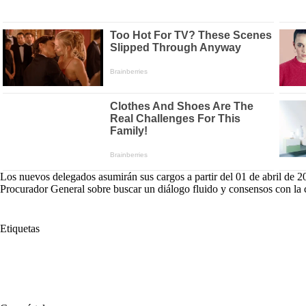
Los nuevos delegados asumirán sus cargos a partir del 01 de abril de 20
Procurador General sobre buscar un diálogo fluido y consensos con la c
Etiquetas
#
Eduardo Padilla Hernández
#
Gregorio Eljach Pacheco
#
Mónica An
#
Procuradora Delegada para Asuntos de Salud
#
Prourador Primero de In