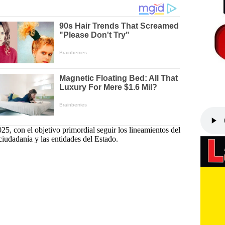
25, con el objetivo primordial seguir los lineamientos del
iudadanía y las entidades del Estado.​
drea Ulloa
#
Procurador General de la Nación
tervención ante la JEP