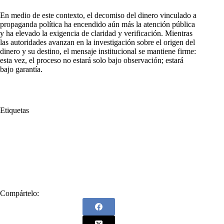
En medio de este contexto, el decomiso del dinero vinculado a
propaganda política ha encendido aún más la atención pública
y ha elevado la exigencia de claridad y verificación. Mientras
las autoridades avanzan en la investigación sobre el origen del
dinero y su destino, el mensaje institucional se mantiene firme:
esta vez, el proceso no estará solo bajo observación; estará
bajo garantía.
Etiquetas
#
Armando Benedetti
#
campaña
#
Conductor
#
Elecciones atípicas
#
Gobernación del Magdalena
#
Magdalena
#
Ministros del Interior
#
Rafael Noya
#
Vehículo
Compártelo: