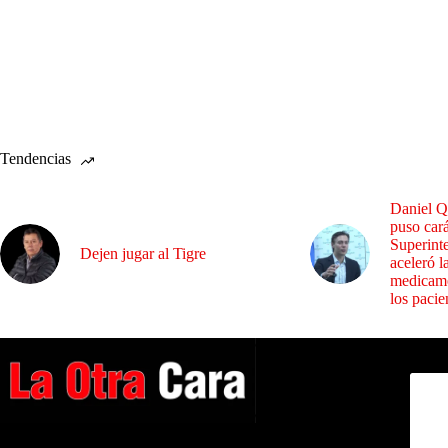
Tendencias
Daniel Q
puso cará
Superint
Dejen jugar al Tigre
aceleró l
medicame
los pacie
Dirig