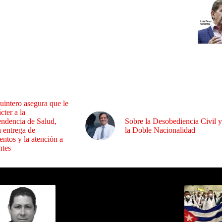
uintero asegura que le
cter a la
endencia de Salud,
Sobre la Desobediencia Civil y
a entrega de
la Doble Nacionalidad
ntos y la atención a
ntes
ida por Sixto Alfredo Pinto
Los Más C