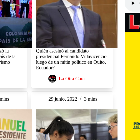
zó la
Quién asesinó al candidato
ís de la
presidencial Fernando Villavicencio
urismo
luego de un mitin político en Quito,
Ecuador?
La Otra Cara
 mins
29 junio, 2022
3 mins