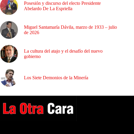
Posesión y discurso del electo Presidente
Abelardo De La Espriella
Miguel Santamaría Dávila, marzo de 1933 – julio
de 2026
La cultura del atajo y el desafío del nuevo
gobierno
Los Siete Demonios de la Minería