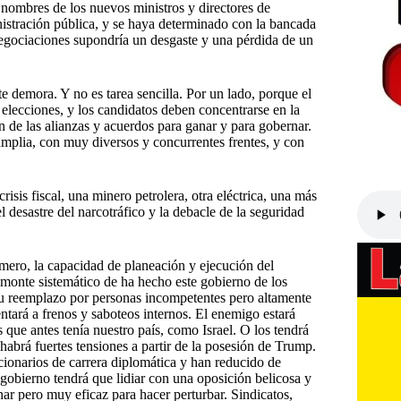
 nombres de los nuevos ministros y directores de
nistración pública, y se haya determinado con la bancada
negociaciones supondría un desgaste y una pérdida de un
e demora. Y no es tarea sencilla. Por un lado, porque el
 elecciones, y los candidatos deben concentrarse en la
 de las alianzas y acuerdos para ganar y para gobernar.
mplia, con muy diversos y concurrentes frentes, y con
risis fiscal, una minero petrolera, otra eléctrica, una más
l desastre del narcotráfico y la debacle de la seguridad
imero, la capacidad de planeación y ejecución del
monte sistemático de ha hecho este gobierno de los
 su reemplazo por personas incompetentes pero altamente
ará a frenos y saboteos internos. El enemigo estará
ue antes tenía nuestro país, como Israel. O los tendrá
abrá fuertes tensiones a partir de la posesión de Trump.
ncionarios de carrera diplomática y han reducido de
 gobierno tendrá que lidiar con una oposición belicosa y
ar pero muy eficaz para hacer perturbar. Sindicatos,