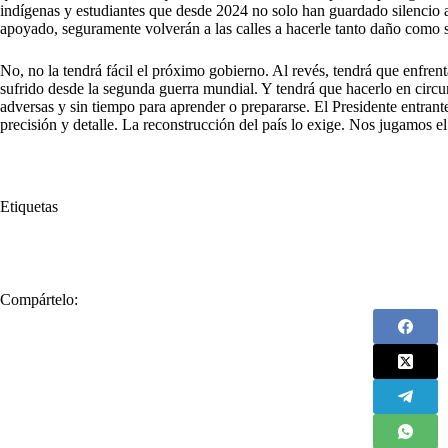
indígenas y estudiantes que desde 2024 no solo han guardado silencio a
apoyado, seguramente volverán a las calles a hacerle tanto daño como 
No, no la tendrá fácil el próximo gobierno. Al revés, tendrá que enfre
sufrido desde la segunda guerra mundial. Y tendrá que hacerlo en circu
adversas y sin tiempo para aprender o prepararse. El Presidente entrant
precisión y detalle. La reconstrucción del país lo exige. Nos jugamos el
Etiquetas
#
Desafíos
#
En el 26
#
Reconstrucción
Compártelo: