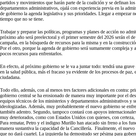
partidos y movimientos que harán parte de la coalición y se definan los
departamentos administrativos, ojalá con experiencia previa en la admi
de gobierno la agenda legislativa y sus prioridades. Llegar a empezar 
tiempo que no se tiene.
Trabajar y preparar las políticas, programas y planes de acción no admit
próximo año será preelectoral y el primer semestre del 2026 serán el de
campaña, en la búsqueda de recursos para la misma y en la construcción
Por el otro, porque la agenda de gobierno será sumamente compleja y a
pocos recursos para enfrentarlos.
En efecto, al próximo gobierno se le va a juntar todo: tendrá una grave c
en la salud pública, más el fracaso ya evidente de los procesos de paz, e
ciudadana.
Todo ello, además, con al menos tres factores adicionales en contra: pr
gobierno central se ha erosionado de manera muy importante por el des
equipos técnicos de los ministerios y departamentos administrativos y
ideologizadas. Además, muy probablemente el nuevo gobierno se enfrent
también adentro. Segundo, tampoco contará con apoyos internacionales q
muy deteriorados, como con Estados Unidos con quienes, con certeza, h
Para rematar, Petro y el indigno Murillo han atacado sin freno a los fu
manera sustantiva la capacidad de la Cancillería. Finalmente, el nuevo
que no dará cuartel. La izquierda ha demostrado ser pésima para gobern