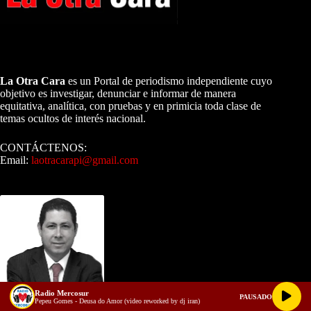
A NUESTROS LECTORES…
La Otra Cara
es un Portal de periodismo independiente cuyo
objetivo es investigar, denunciar e informar de manera
equitativa, analítica, con pruebas y en primicia toda clase de
temas ocultos de interés nacional.
CONTÁCTENOS:
Email:
laotracarapi@gmail.com
Dirigida por Sixto Alfredo Pinto
Radio Mercosur
PAUSADO
Pepeu Gomes - Deusa do Amor (video reworked by dj iran)