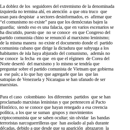
La doblez de los seguidores del extremismo de la denominada
izquierda no termina ahí, en atención a que otra truco que
usan para despistar a sectores desinformados, es afirmar que
“el comunismo no existe” para que los demócratas bajen la
guardia; siendo eso es una falacia, que en varios escenarios se
ha discutido, puesto que no se conoce en que Congreso del
partido comunista chino se renunció al marxismo leninismo;
de la misma manera no existe el documento donde el partido
comunista cubano que dirige la dictadura que subyuga a los
habitantes de isla haya abjurado del comunismo, además no
se conoce la fecha en que en que el régimen de Corea del
Norte desertó del marxismo y lo mismo se tendría que
preguntar sobre el partido comunista de Vietnam que gobierna
a ese país; a lo que hay que agregarle que las que las
satrapías de Venezuela y Nicaragua se han ufanado de ser
marxistas.
Para el caso colombiano los diferentes partidos que se han
proclamado marxistas leninistas y que pertenecen al Pacto
Histórico, no se conoce que hayan renegado a esa creencia
política, a los que se suman grupos y movimientos
criptocomunista que se saben ocultar; sin olvidar las bandas
terroristas narcoguerrilleras que han asolado al país durante
décadas, debido a que desde que su aparición abrazaron la