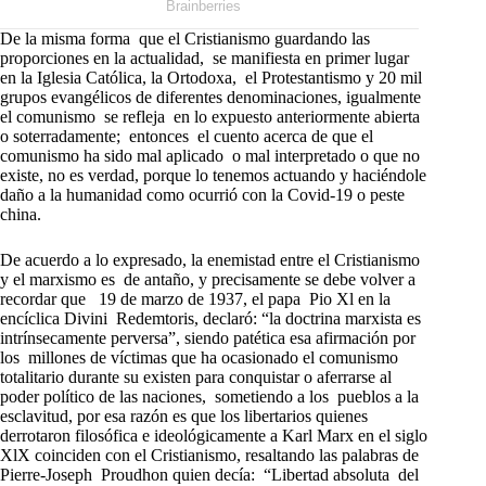
De la misma forma que el Cristianismo guardando las
proporciones en la actualidad, se manifiesta en primer lugar
en la Iglesia Católica, la Ortodoxa, el Protestantismo y 20 mil
grupos evangélicos de diferentes denominaciones, igualmente
el comunismo se refleja en lo expuesto anteriormente abierta
o soterradamente; entonces el cuento acerca de que el
comunismo ha sido mal aplicado o mal interpretado o que no
existe, no es verdad, porque lo tenemos actuando y haciéndole
daño a la humanidad como ocurrió con la Covid-19 o peste
china.
De acuerdo a lo expresado, la enemistad entre el Cristianismo
y el marxismo es de antaño, y precisamente se debe volver a
recordar que 19 de marzo de 1937, el papa Pio Xl en la
encíclica Divini Redemtoris, declaró: “la doctrina marxista es
intrínsecamente perversa”, siendo patética esa afirmación por
los millones de víctimas que ha ocasionado el comunismo
totalitario durante su existen para conquistar o aferrarse al
poder político de las naciones, sometiendo a los pueblos a la
esclavitud, por esa razón es que los libertarios quienes
derrotaron filosófica e ideológicamente a Karl Marx en el siglo
XlX coinciden con el Cristianismo, resaltando las palabras de
Pierre-Joseph Proudhon quien decía: “Libertad absoluta del