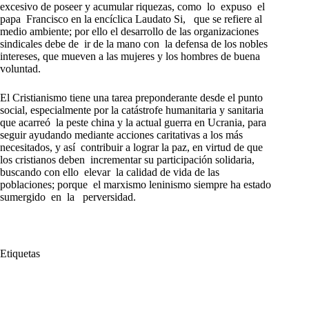
excesivo de poseer y acumular riquezas, como lo expuso el
papa Francisco en la encíclica Laudato Si, que se refiere al
medio ambiente; por ello el desarrollo de las organizaciones
sindicales debe de ir de la mano con la defensa de los nobles
intereses, que mueven a las mujeres y los hombres de buena
voluntad.
El Cristianismo tiene una tarea preponderante desde el punto
social, especialmente por la catástrofe humanitaria y sanitaria
que acarreó la peste china y la actual guerra en Ucrania, para
seguir ayudando mediante acciones caritativas a los más
necesitados, y así contribuir a lograr la paz, en virtud de que
los cristianos deben incrementar su participación solidaria,
buscando con ello elevar la calidad de vida de las
poblaciones; porque el marxismo leninismo siempre ha estado
sumergido en la perversidad.
Etiquetas
#
Daniel Ortega
#
ELN
#
Farc
#
Hugo Chávez
#
Nicolás Maduro
#
ONU