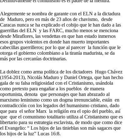
Definitivamente el comunismo es el padre de la mentira.
Alegremente se nombra de garante con el ELN a la dictadura
de Maduro, pero en más de 23 años de chavismo, desde
Caracas nunca se ha explicado el cobijo que le han dado a las
guerrillas del ELN y las FARC, mucho menos se menciona
desde Miraflores, las vendettas en que han estado inmersos
esos grupos violentos en donde han muerto importantes
cabecillas guerrilleros; por lo que al parecer la función que le
otorga el gobierno colombiano a la tiranía madurista, se da
más por las cercanías doctrinarias.
La doblez como arma política de los dictadores Hugo Chávez
(1954-2013), Nicolás Maduro y Daniel Ortega, que han hecho
gala de su falsa religiosidad con el Cristianismo, usándola
como pretexto para engañar a los pueblos de manera
oportunista, denota que personajes que han abrazado al
marxismo leninismo como un dogma irrenunciable, están en
contradicción con los legados del humanismo cristiano, dado
que para el señor Marx la religión era el opio del pueblo, así
que que el comunismo totalitario utiliza al Cristianismo que es
libertario para su estrategia esclavista, de modo que como dice
el Evangelio: “ Los hijos de las tinieblas son más sagaces que
los hijos de la luz” Lucas 16:8.