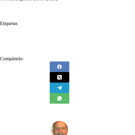
Etiquetas
#
CGT
#
Confederación General del Trabajo
#
Gustavo Petro
#
trabajadores
Compártelo: