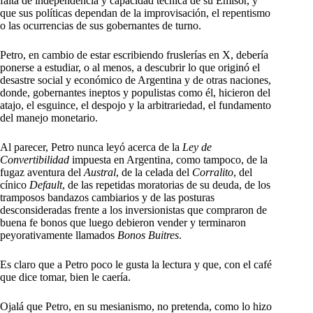
falta de independencia y capacidad técnica de su Emisor, y
que sus políticas dependan de la improvisación, el repentismo
o las ocurrencias de sus gobernantes de turno.
Petro, en cambio de estar escribiendo fruslerías en X, debería
ponerse a estudiar, o al menos, a descubrir lo que originó el
desastre social y económico de Argentina y de otras naciones,
donde, gobernantes ineptos y populistas como él, hicieron del
atajo, el esguince, el despojo y la arbitrariedad, el fundamento
del manejo monetario.
Al parecer, Petro nunca leyó acerca de la
Ley de
Convertibilidad
impuesta en Argentina, como tampoco, de la
fugaz aventura del
Austral
, de la celada del
Corralito
, del
cínico
Default
, de las repetidas moratorias de su deuda, de los
tramposos bandazos cambiarios y de las posturas
desconsideradas frente a los inversionistas que compraron de
buena fe bonos que luego debieron vender y terminaron
peyorativamente llamados
Bonos Buitres
.
Es claro que a Petro poco le gusta la lectura y que, con el café
que dice tomar, bien le caería.
Ojalá que Petro, en su mesianismo, no pretenda, como lo hizo