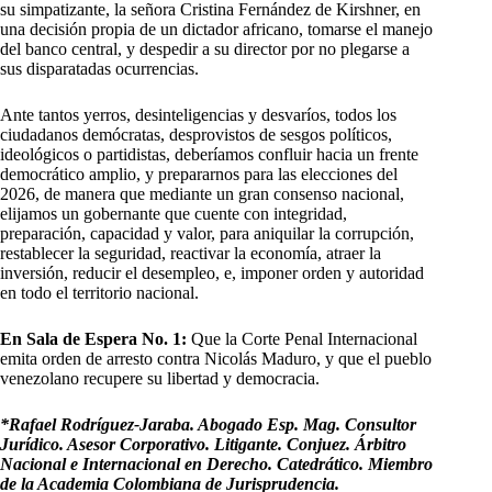
su simpatizante, la señora Cristina Fernández de Kirshner, en
una decisión propia de un dictador africano, tomarse el manejo
del banco central, y despedir a su director por no plegarse a
sus disparatadas ocurrencias.
Ante tantos yerros, desinteligencias y desvaríos, todos los
ciudadanos demócratas, desprovistos de sesgos políticos,
ideológicos o partidistas, deberíamos confluir hacia un frente
democrático amplio, y prepararnos para las elecciones del
2026, de manera que mediante un gran consenso nacional,
elijamos un gobernante que cuente con integridad,
preparación, capacidad y valor, para aniquilar la corrupción,
restablecer la seguridad, reactivar la economía, atraer la
inversión, reducir el desempleo, e, imponer orden y autoridad
en todo el territorio nacional.
En Sala de Espera N
o. 1:
Que la Corte Penal Internacional
emita orden de arresto contra Nicolás Maduro, y que el pueblo
venezolano recupere su libertad y democracia.
*Rafael Rodríguez-Jaraba. Abogado Esp. Mag. Consultor
Jurídico. Asesor Corporativo. Litigante. Conjuez. Árbitro
Nacional e Internacional en Derecho. Catedrático. Miembro
de la Academia Colombiana de Jurisprudencia.