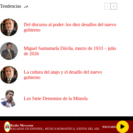
Tendencias
Del discurso al poder: los diez desafíos del nuevo
gobierno
Miguel Santamaría Dávila, marzo de 1933 – julio
de 2026
La cultura del atajo y el desafío del nuevo
gobierno
Los Siete Demonios de la Minería
Radio Mercosur
PAUSADO
BALADAS EN ESPAÑOL, MÚSICA ROMANTICA, EXITOS DEL AMOR, 1980, 1990, 2000 - 1 HORA PARA ENAMORADOS! (128 kbps)