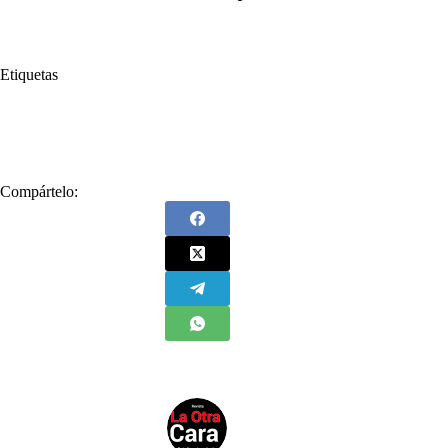
Etiquetas
#
Emisión abusiva
#
papel moneda
#
Rafael Rodríguez Jaraba
Compártelo: