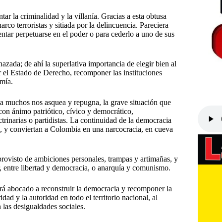
r la criminalidad y la villanía. Gracias a esta obtusa
arco terroristas y sitiada por la delincuencia. Pareciera
entar perpetuarse en el poder o para cederlo a uno de sus
ada; de ahí la superlativa importancia de elegir bien al
r el Estado de Derecho, recomponer las instituciones
omía.
, a muchos nos asquea y repugna, la grave situación que
con ánimo patriótico, cívico y democrático,
trinarias o partidistas. La continuidad de la democracia
n, y conviertan a Colombia en una narcocracia, en cueva
provisto de ambiciones personales, trampas y artimañas, y
r, entre libertad y democracia, o anarquía y comunismo.
ará abocado a reconstruir la democracia y recomponer la
dad y la autoridad en todo el territorio nacional, al
 las desigualdades sociales.