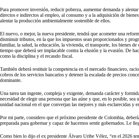
Para promover inversión, reducir pobreza, aumentar demanda y alentar la
directos e indirectos al empleo, al consumo y a la adquisición de bienes 
alentar la producción ambientalmente sostenible de ellos.
El nuevo, o mejor, la nueva presidente, tendrá que acometer una reform
disminuir tributos, en la que los impuestos sean proporcionados y progr
familiar, la salud, la educación, la vivienda, el transporte, los bienes de 
tiempo que deberá ser implacable contra la elusión y la evasión. De hace
como la disciplina y el recaudo fiscal.
También deberá restituir la competencia en el mercado financiero, racio
cobros de los servicios bancarios y detener la escalada de precios conc
dominante.
Una tarea tan ingente, compleja y exigente, demanda carácter y formidab
necesidad de elegir una persona que las aúne y que, en lo posible, sea u
unidad nacional en el que converjan las mejores y más esclarecidas y e
Por mi parte, considero que el próximo presidente de Colombia, debería
preparada para gobernar y capaz de hacernos sentir gobernados. Le lleg
Como bien lo dijo el ex presidente Álvaro Uribe Vélez, “en el 2026 ten