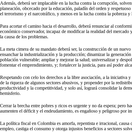
Además, deberá ser implacable en la lucha contra la corrupción, solven
planeación, obcecado por la educación, paladín del orden y respetuoso de 
el terrorismo y el narcotráfico, y menos en la lucha contra la pobreza y 
Para acortar el camino hacia el desarrollo, deberá renunciar al confor
económico conservador, incapaz de modificar la realidad del mercado y 
la causa de los problemas.
La meta cimera de su mandato deberá ser, la construcción de un nuevo
ensanchar la industrialización y la producción; dinamizar la generación
población vulnerable; ampliar y mejorar la salud; universalizar y despol
fomentar el emprendimiento, y; fortalecer la justicia, para así poder al
Respetando con celo los derechos a la libre asociación, a la iniciativa 
de la riqueza de algunos sectores abusivos, y propender por la redistribuc
productividad y la competitividad, y solo así, logrará consolidar la dem
hemisferio.
Cerrar la brecha entre pobres y ricos es urgente y no da espera; pero h
aumenten el déficit y el endeudamiento, es engañoso y peligroso por in
La política fiscal en Colombia es amorfa, repentista e irracional, causa 
empleo, castiga el consumo y otorga injustos beneficios a sectores solv