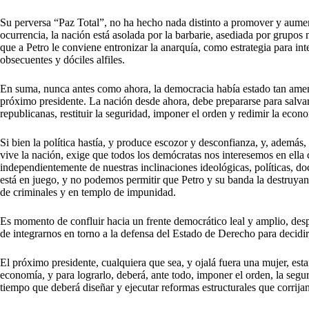
Su perversa “Paz Total”, no ha hecho nada distinto a promover y aumenta
ocurrencia, la nación está asolada por la barbarie, asediada por grupos n
que a Petro le conviene entronizar la anarquía, como estrategia para int
obsecuentes y dóciles alfiles.
En suma, nunca antes como ahora, la democracia había estado tan amenaz
próximo presidente. La nación desde ahora, debe prepararse para salva
republicanas, restituir la seguridad, imponer el orden y redimir la econ
Si bien la política hastía, y produce escozor y desconfianza, y, además
vive la nación, exige que todos los demócratas nos interesemos en ella 
independientemente de nuestras inclinaciones ideológicas, políticas, doc
está en juego, y no podemos permitir que Petro y su banda la destruya
de criminales y en templo de impunidad.
Es momento de confluir hacia un frente democrático leal y amplio, des
de integrarnos en torno a la defensa del Estado de Derecho para decidi
El próximo presidente, cualquiera que sea, y ojalá fuera una mujer, est
economía, y para lograrlo, deberá, ante todo, imponer el orden, la seguri
tiempo que deberá diseñar y ejecutar reformas estructurales que corrijan