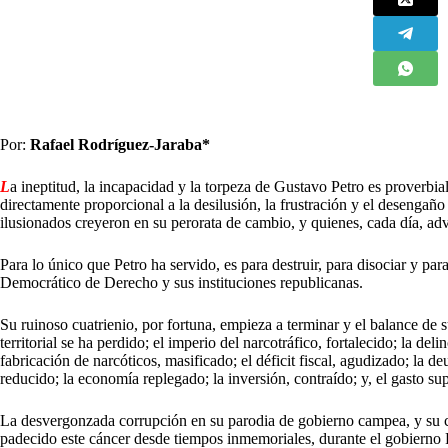
Por:
Rafael
Rodríguez-Jaraba*
L
a ineptitud, la incapacidad y la torpeza de Gustavo Petro es proverbia
directamente proporcional a la desilusión, la frustración y el desenga
ilusionados creyeron en su perorata de cambio, y quienes, cada día, ad
Para lo único que Petro ha servido, es para destruir, para disociar y para
Democrático de Derecho y sus instituciones republicanas.
Su ruinoso cuatrienio, por fortuna, empieza a terminar y el balance de
territorial se ha perdido; el imperio del narcotráfico, fortalecido; la deli
fabricación de narcóticos, masificado; el déficit fiscal, agudizado; la d
reducido; la economía replegado; la inversión, contraído; y, el gasto su
La desvergonzada corrupción en su parodia de gobierno campea, y su c
padecido este cáncer desde tiempos inmemoriales, durante el gobierno P