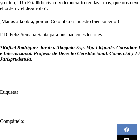
yo diría, “Un Estallido cívico y democrático en las urnas, que nos devue
el orden y el desarrollo”.
¡Manos a la obra, porque Colombia es nuestro bien superior!
P.D. Feliz Semana Santa para mis pacientes lectores.
*Rafael Rodríguez-Jaraba. Abogado Esp. Mg. Litigante. Consultor J
e Internacional. Profesor de Derecho Constitucional, Comercial y 
Jurisprudencia.
Etiquetas
#
Cívico
#
Democrático
#
Estallido
#
Rafael Rodríguez Jaraba
Compártelo: