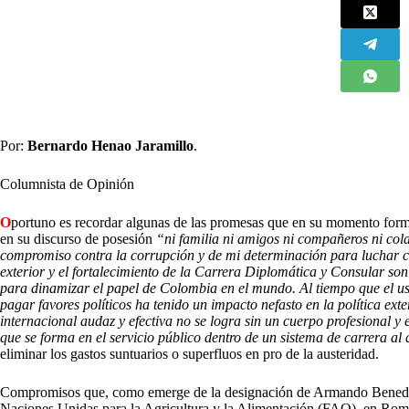
Por:
Bernardo Henao Jaramillo
.
Columnista de Opinión
O
portuno es recordar algunas de las promesas que en su momento formuló
en su discurso de posesión
“ni familia ni amigos ni compañeros ni cola
compromiso contra la corrupción y de mi determinación para luchar c
exterior y el fortalecimiento de la Carrera Diplomática y Consular so
para dinamizar el papel de Colombia en el mundo. Al tiempo que el uso
pagar favores políticos ha tenido un impacto nefasto en la política ext
internacional audaz y efectiva no se logra sin un cuerpo profesional y
que se forma en el servicio público dentro de un sistema de carrera al
eliminar los gastos suntuarios o superfluos en pro de la austeridad.
Compromisos que, como emerge de la designación de Armando Benedet
Naciones Unidas para la Agricultura y la Alimentación (FAO), en Roma