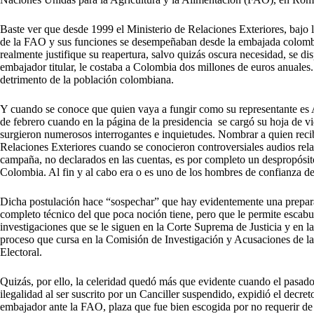
Baste ver que desde 1999 el Ministerio de Relaciones Exteriores, bajo 
de la FAO y sus funciones se desempeñaban desde la embajada colombia
realmente justifique su reapertura, salvo quizás oscura necesidad, se di
embajador titular, le costaba a Colombia dos millones de euros anuales.
detrimento de la población colombiana.
Y cuando se conoce que quien vaya a fungir como su representante es
de febrero cuando en la página de la presidencia se cargó su hoja de 
surgieron numerosos interrogantes e inquietudes. Nombrar a quien recibi
Relaciones Exteriores cuando se conocieron controversiales audios rel
campaña, no declarados en las cuentas, es por completo un despropósito,
Colombia. Al fin y al cabo era o es uno de los hombres de confianza de
Dicha postulación hace “sospechar” que hay evidentemente una preparac
completo técnico del que poca noción tiene, pero que le permite escabul
investigaciones que se le siguen en la Corte Suprema de Justicia y en la
proceso que cursa en la Comisión de Investigación y Acusaciones de l
Electoral.
Quizás, por ello, la celeridad quedó más que evidente cuando el pasado 
ilegalidad al ser suscrito por un Canciller suspendido, expidió el dec
embajador ante la FAO, plaza que fue bien escogida por no requerir de