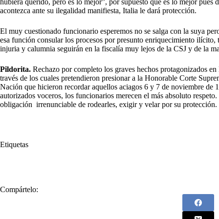
hubiera querido, pero es lo mejor”, por supuesto que es lo mejor pues
acontezca ante su ilegalidad manifiesta, Italia le dará protección.
El muy cuestionado funcionario esperemos no se salga con la suya per
esa función consular los procesos por presunto enriquecimiento ilícito, 
injuria y calumnia seguirán en la fiscalía muy lejos de la CSJ y de la 
Pildorita.
Rechazo por completo los graves hechos protagonizados en las 
través de los cuales pretendieron presionar a la Honorable Corte Suprem
Nación que hicieron recordar aquellos aciagos 6 y 7 de noviembre de 19
autorizados voceros, los funcionarios merecen el más absoluto respeto.
obligación irrenunciable de rodearles, exigir y velar por su protección.
Etiquetas
#
Armando Benedetti
Compártelo: