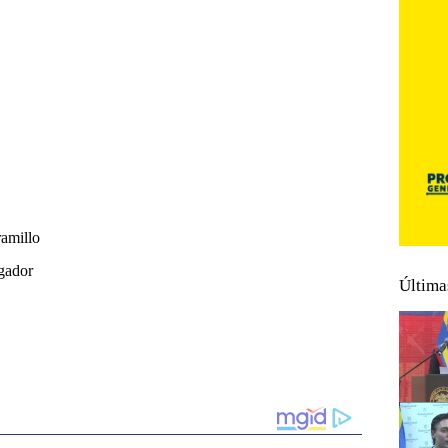
amillo
gador
Última