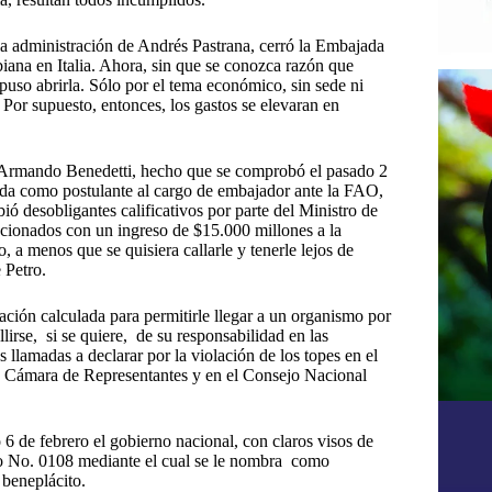
la administración de Andrés Pastrana, cerró la Embajada
na en Italia. Ahora, sin que se conozca razón que
spuso abrirla. Sólo por el tema económico, sin sede ni
 Por supuesto, entonces, los gastos se elevaran en
 Armando Benedetti, hecho que se comprobó el pasado 2
vida como postulante al cargo de embajador ante la FAO,
ó desobligantes calificativos por parte del Ministro de
acionados con un ingreso de $15.000 millones a la
 a menos que se quisiera callarle y tenerle lejos de
 Petro.
ión calculada para permitirle llegar a un organismo por
lirse, si se quiere, de su responsabilidad en las
s llamadas a declarar por la violación de los topes en el
a Cámara de Representantes y en el Consejo Nacional
6 de febrero el gobierno nacional, con claros visos de
reto No. 0108 mediante el cual se le nombra como
 beneplácito.