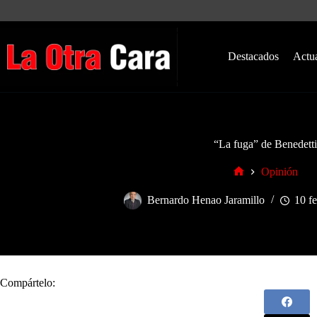
Saltar
al
contenido
Destacados
Actu
“La fuga” de Benedetti
Opinión
Inicio
Bernardo Henao Jaramillo
10 f
Compártelo: