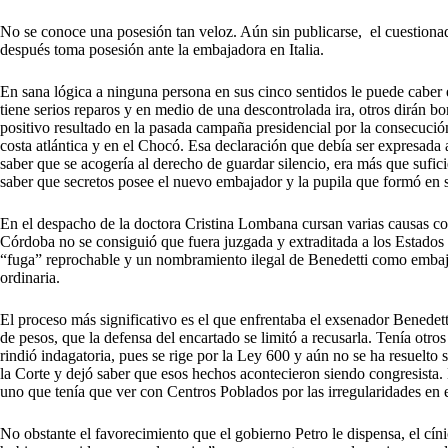
No se conoce una posesión tan veloz. Aún sin publicarse, el cuestiona
después toma posesión ante la embajadora en Italia.
En sana lógica a ninguna persona en sus cinco sentidos le puede caber
tiene serios reparos y en medio de una descontrolada ira, otros dirán b
positivo resultado en la pasada campaña presidencial por la consecución
costa atlántica y en el Chocó. Esa declaración que debía ser expresada a
saber que se acogería al derecho de guardar silencio, era más que sufic
saber que secretos posee el nuevo embajador y la pupila que formó en 
En el despacho de la doctora Cristina Lombana cursan varias causas co
Córdoba no se consiguió que fuera juzgada y extraditada a los Estados
“fuga” reprochable y un nombramiento ilegal de Benedetti como embajad
ordinaria.
El proceso más significativo es el que enfrentaba el exsenador Benedett
de pesos, que la defensa del encartado se limitó a recusarla. Tenía otros 
rindió indagatoria, pues se rige por la Ley 600 y aún no se ha resuelto 
la Corte y dejó saber que esos hechos acontecieron siendo congresista. 
uno que tenía que ver con Centros Poblados por las irregularidades en el
No obstante el favorecimiento que el gobierno Petro le dispensa, el cín