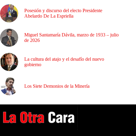
Posesión y discurso del electo Presidente
Abelardo De La Espriella
Miguel Santamaría Dávila, marzo de 1933 – julio
de 2026
La cultura del atajo y el desafío del nuevo
gobierno
Los Siete Demonios de la Minería