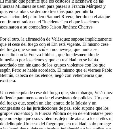
El mismo que permite que los costosos Blackhawk de las
Fuerzas Militares se usen para pasear a Francia Márquez y
que, en cambio, se demoró tres días para permitir la
evacuación del patrullero Samuel Rivera, herido en el ataque
con francotirador en el “incidente” en el que los elenos
asesinaron a su compañero Jaison Jiménez Charrys.
Por el otro, la afirmación de Velásquez supone implícitamente
que el cese del fuego con el Eln está vigente. El mismo cese
del fuego que se anunció en nochevieja, que nunca se
consultó con la Fuerza Pública, que fue desmentido de
inmediato por los elenos y que en realidad no se había
acordado con ninguno de los grupos violentos con los que
según Petro se había acordado. El mismo que el viernes Pablo
Beltrán, cabeza de los elenos, negó con vehemencia que
existiera.
Una entelequia de cese del fuego que, sin embargo, Velásquez
defiende para menospreciar el asesinato de policías. Un cese
del fuego que, según un alto jerarca de la Iglesia y un
congresista de las jurisdicciones de paz, solo supone que los
grupos violentos y la Fuerza Pública dejen de enfrentarse pero
que no exige que esos violentos dejen de atacar a los civiles ni
de delinquir. Un cese del fuego que, en realidad, solo protege
a los bandidos y deja en absoluta indefensión a los civiles, no