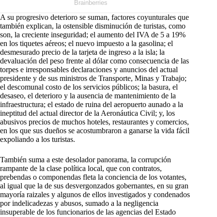
A su progresivo deterioro se suman, factores coyunturales que
también explican, la ostensible disminución de turistas, como
son, la creciente inseguridad; el aumento del IVA de 5 a 19%
en los tiquetes aéreos; el nuevo impuesto a la gasolina; el
desmesurado precio de la tarjeta de ingreso a la isla; la
devaluación del peso frente al dólar como consecuencia de las
torpes e irresponsables declaraciones y anuncios del actual
presidente y de sus ministros de Transporte, Minas y Trabajo;
el descomunal costo de los servicios públicos; la basura, el
desaseo, el deterioro y la ausencia de mantenimiento de la
infraestructura; el estado de ruina del aeropuerto aunado a la
ineptitud del actual director de la Aeronáutica Civil; y, los
abusivos precios de muchos hoteles, restaurantes y comercios,
en los que sus dueños se acostumbraron a ganarse la vida fácil
expoliando a los turistas.
También suma a este desolador panorama, la corrupción
rampante de la clase política local, que con contratos,
prebendas o componendas fleta la conciencia de los votantes,
al igual que la de sus desvergonzados gobernantes, en su gran
mayoría raizales y algunos de ellos investigados y condenados
por indelicadezas y abusos, sumado a la negligencia
insuperable de los funcionarios de las agencias del Estado