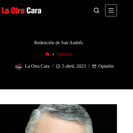
Saltar
al
contenido
Redención de San Andrés
Opinión
Inicio
La Otra Cara
5 abril, 2023
Opinión