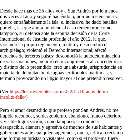
Desde hace más de 35 años voy a San Andrés por lo menos
dos veces al año y seguiré haciéndolo, porque me encanta y
quiero entrañablemente la isla, e, inclusive, he dado batallas
por ella, las que ahora no viene al caso rememorar, como
tampoco, su defensa ante la espuria decisión de la Corte
Internacional de Justicia proferida el año 2012, la que,
violando su propio reglamento, mutiló y desmembró el
archipiélago; violentó el Derecho Internacional; afectó
derechos de terceros países; desconoció la autodeterminación
de varias naciones; incurrió en incongruencia al conceder más
y distinto de lo pretendido; creó una absurda jurisprudencia en
materia de delimitación de aguas territoriales marítimas; y,
terminó provocando un litigio mayor al que pretendió resolver.
(Ver
https://losirreverentes.com/2022/11/10-anos-de-un-
insolito-fallo/
)
Pero el amor desmedido que profeso por San Andrés, no me
impide reconocer, su desgobierno, abandono, franco deterioro
y visible tugurización, como tampoco, la conducta
desapacible, altanera y agresiva de muchos de sus habitantes y
gobernantes ante cualquier sugerencia, queja, crítica o reclamo
que formulen turistas o visitantes, como si el problema fuera