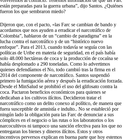
volveremos al conflicto. Tenemos información de que las Farc
están preparadas para la guerra urbana”, dijo Santos. ¿Quiénes
fueron los que sembraron miedo?
Dijeron que, con el pacto, «las Farc se cambian de bando y
acordamos que nos ayuden a erradicar el narcotráfico de
Colombia”, hablaron de un “cambio de paradigma” en la
lucha contra el narcotráfico y de un “histórico nuevo
enfoque”. Para el 2013, cuando todavía se seguía con las
políticas de Uribe en materia de seguridad, en el país había
solo 48.000 hectáreas de coca y la producción de cocaína se
había desplomado a 290 toneladas. Como lo advertimos
quienes defendíamos el No, todo cambió tras la firma en el
2014 del componente de narcotráfico. Santos suspendió
primero la fumigación aérea y después la erradicación forzada.
Desde el MinSalud se prohibió el uso del glifosato contra la
coca. Pactaron beneficios económicos para quienes se
dedicaban a los cultivos ilícitos. Decidieron tratar el
narcotráfico como un delito conexo al político, de manera que
fuera susceptible de amnistía e indulto.. No se estableció por
ningún lado la obligación para las Farc de denunciar a sus
cómplices en el negocio o las rutas o los laboratorios o los
narcocultivos ni tampoco una sanción efectiva para los que no
entregaran los bienes y dineros ilícitos. Estos y otros
incentivos perversos explican en buena parte que hoy estemos