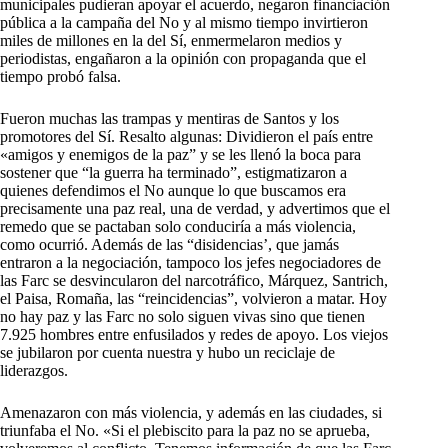
municipales pudieran apoyar el acuerdo, negaron financiación
pública a la campaña del No y al mismo tiempo invirtieron
miles de millones en la del Sí, enmermelaron medios y
periodistas, engañaron a la opinión con propaganda que el
tiempo probó falsa.
Fueron muchas las trampas y mentiras de Santos y los
promotores del Sí. Resalto algunas: Dividieron el país entre
«amigos y enemigos de la paz” y se les llenó la boca para
sostener que “la guerra ha terminado”, estigmatizaron a
quienes defendimos el No aunque lo que buscamos era
precisamente una paz real, una de verdad, y advertimos que el
remedo que se pactaban solo conduciría a más violencia,
como ocurrió. Además de las “disidencias’, que jamás
entraron a la negociación, tampoco los jefes negociadores de
las Farc se desvincularon del narcotráfico, Márquez, Santrich,
el Paisa, Romaña, las “reincidencias”, volvieron a matar. Hoy
no hay paz y las Farc no solo siguen vivas sino que tienen
7.925 hombres entre enfusilados y redes de apoyo. Los viejos
se jubilaron por cuenta nuestra y hubo un reciclaje de
liderazgos.
Amenazaron con más violencia, y además en las ciudades, si
triunfaba el No. «Si el plebiscito para la paz no se aprueba,