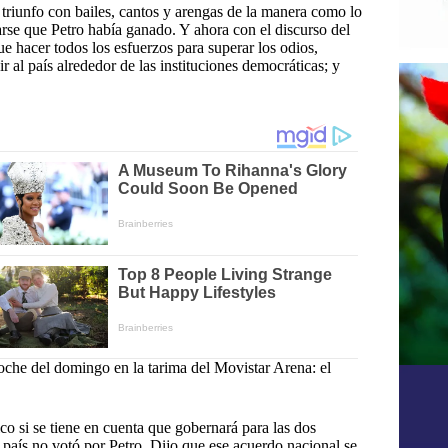
n triunfo con bailes, cantos y arengas de la manera como lo
arse que Petro había ganado. Y ahora con el discurso del
e hacer todos los esfuerzos para superar los odios,
 al país alrededor de las instituciones democráticas; y
noche del domingo en la tarima del Movistar Arena: el
co si se tiene en cuenta que gobernará para las dos
 país no votó por Petro. Dijo que ese acuerdo nacional se