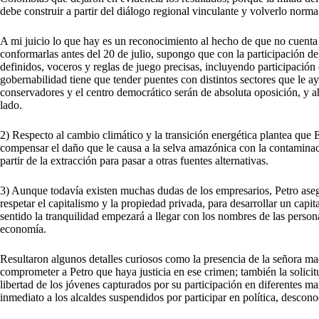
debe construir a partir del diálogo regional vinculante y volverlo norma
A mi juicio lo que hay es un reconocimiento al hecho de que no cuenta
conformarlas antes del 20 de julio, supongo que con la participación del 
definidos, voceros y reglas de juego precisas, incluyendo participación 
gobernabilidad tiene que tender puentes con distintos sectores que le a
conservadores y el centro democrático serán de absoluta oposición, y a
lado.
2) Respecto al cambio climático y la transición energética plantea qu
compensar el daño que le causa a la selva amazónica con la contaminac
partir de la extracción para pasar a otras fuentes alternativas.
3) Aunque todavía existen muchas dudas de los empresarios, Petro asegu
respetar el capitalismo y la propiedad privada, para desarrollar un cap
sentido la tranquilidad empezará a llegar con los nombres de las persona
economía.
Resultaron algunos detalles curiosos como la presencia de la señora mad
comprometer a Petro que haya justicia en ese crimen; también la solicitu
libertad de los jóvenes capturados por su participación en diferentes ma
inmediato a los alcaldes suspendidos por participar en política, descon