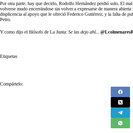
Por otra parte, hay que decirlo, Rodolfo Hernández perdió solo. El mal
volverse mudo encerrándose sin volver a expresarse de manera abierta y
displicencia al apoyo que le ofreció Federico Gutiérrez; y la falta de 
Petro.
Y como dijo el filósofo de La Junta:
Se las dejo ahí..
.
@Lcolmenares
Etiquetas
#
Gustavo Petro
#
Luis Alonso Colmenares
#
Rodolfo Hernández
Compártelo: