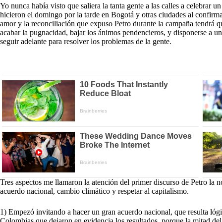
Yo nunca había visto que saliera la tanta gente a las calles a celebrar u
hicieron el domingo por la tarde en Bogotá y otras ciudades al confirm
amor y la reconciliación que expuso Petro durante la campaña tendrá qu
acabar la pugnacidad, bajar los ánimos pendencieros, y disponerse a unir
seguir adelante para resolver los problemas de la gente.
Tres aspectos me llamaron la atención del primer discurso de Petro la 
acuerdo nacional, cambio climático y respetar al capitalismo.
1) Empezó invitando a hacer un gran acuerdo nacional, que resulta lógi
Colombias que dejaron en evidencia los resultados, porque la mitad del