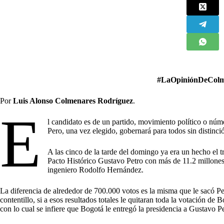
#LaOpiniónDeColm
Por
Luis Alonso Colmenares Rodríguez
.
E
l candidato es de un partido, movimiento político o núme
Pero, una vez elegido, gobernará para todos sin distinci
A las cinco de la tarde del domingo ya era un hecho el t
Pacto Histórico Gustavo Petro con más de 11.2 millones 
ingeniero Rodolfo Hernández.
La diferencia de alrededor de 700.000 votos es la misma que le sacó P
contentillo, si a esos resultados totales le quitaran toda la votación d
con lo cual se infiere que Bogotá le entregó la presidencia a Gustavo Pet