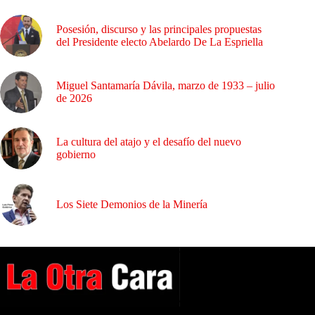
Posesión, discurso y las principales propuestas
del Presidente electo Abelardo De La Espriella
Miguel Santamaría Dávila, marzo de 1933 – julio
de 2026
La cultura del atajo y el desafío del nuevo
gobierno
Los Siete Demonios de la Minería