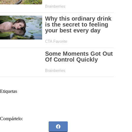
Etiquetas
#
Banco Agrario
#
Hernando Chica Zuccardi
Compártelo: