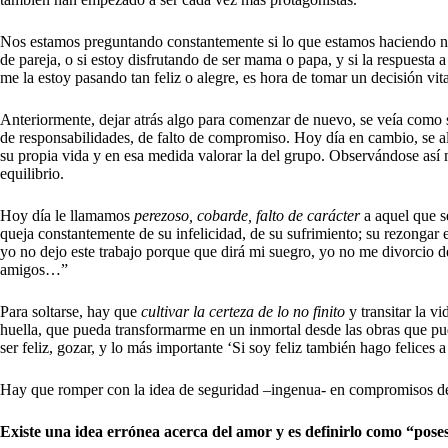
Nos estamos preguntando constantemente si lo que estamos haciendo nos
de pareja, o si estoy disfrutando de ser mama o papa, y si la respuesta
me la estoy pasando tan feliz o alegre, es hora de tomar un decisión vita
Anteriormente, dejar atrás algo para comenzar de nuevo, se veía como s
de responsabilidades, de falto de compromiso. Hoy día en cambio, se al
su propia vida y en esa medida valorar la del grupo. Observándose así 
equilibrio.
Hoy día le llamamos
perezoso, cobarde, falto de carácter
a aquel que s
queja constantemente de su infelicidad, de su sufrimiento; su rezongar 
yo no dejo este trabajo porque que dirá mi suegro, yo no me divorcio d
amigos…”
Para soltarse, hay que
cultivar la certeza de lo no finito
y transitar la v
huella, que pueda transformarme en un inmortal desde las obras que pud
ser feliz, gozar, y lo más importante ‘Si soy feliz también hago felices 
Hay que romper con la idea de seguridad –ingenua- en compromisos d
Existe una idea errónea acerca del amor y es definirlo como “pose