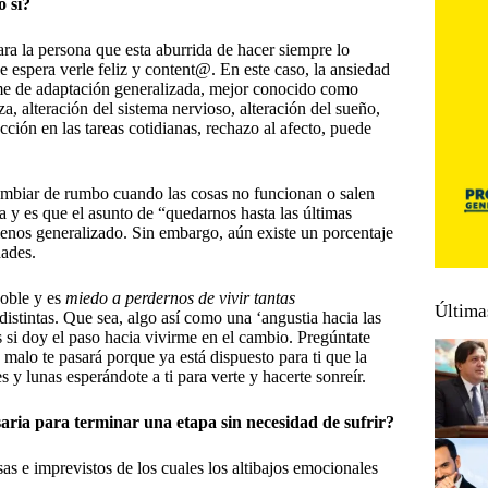
o sí?
ara la persona que esta aburrida de hacer siempre lo
e espera verle feliz y content@. En este caso, la ansiedad
me de adaptación generalizada, mejor conocido como
a, alteración del sistema nervioso, alteración del sueño,
cción en las tareas cotidianas, rechazo al afecto, puede
mbiar de rumbo cuando las cosas no funcionan o salen
y es que el asunto de “quedarnos hasta las últimas
enos generalizado. Sin embargo, aún existe un porcentaje
dades.
noble y es
miedo a perdernos de vivir tantas
Última
istintas. Que sea, algo así como una ‘angustia hacia las
 si doy el paso hacia vivirme en el cambio. Pregúntate
malo te pasará porque ya está dispuesto para ti que la
 y lunas esperándote a ti para verte y hacerte sonreír.
aria para terminar una etapa sin necesidad de sufrir?
s e imprevistos de los cuales los altibajos emocionales