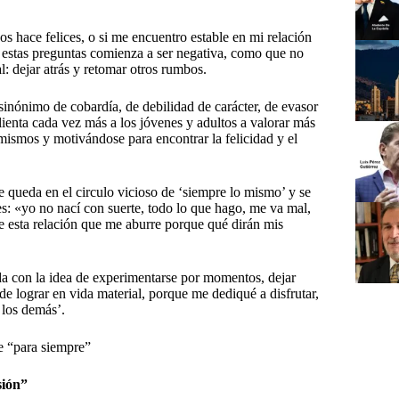
 hace felices, o si me encuentro estable en mi relación
 a estas preguntas comienza a ser negativa, como que no
l: dejar atrás y retomar otros rumbos.
inónimo de cobardía, de debilidad de carácter, de evasor
ienta cada vez más a los jóvenes y adultos a valorar más
mismos y motivándose para encontrar la felicidad y el
e queda en el circulo vicioso de ‘siempre lo mismo’ y se
es: «yo no nací con suerte, todo lo que hago, me va mal,
e esta relación que me aburre porque qué dirán mis
ida con la idea de experimentarse por momentos, dejar
e lograr en vida material, porque me dediqué a disfrutar,
a los demás’.
e “para siempre”
sión”