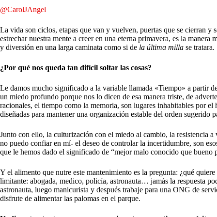
@CarolJAngel
L
a vida son ciclos, etapas que van y vuelven, puertas que se cierran y
estrechar nuestra mente a creer en una eterna primavera, es la manera m
y diversión en una larga caminata como si de
la última milla
se tratara.
¿Por qué nos queda tan difícil soltar las cosas?
Le damos mucho significado a la variable llamada «Tiempo» a partir 
un miedo profundo porque nos lo dicen de esa manera triste, de advert
racionales, el tiempo como la memoria, son lugares inhabitables por el
diseñadas para mantener una organización estable del orden sugerido p
Junto con ello, la culturización con el miedo al cambio, la resistencia a 
no puedo confiar en mí- el deseo de controlar la incertidumbre, son es
que le hemos dado el significado de “mejor malo conocido que bueno 
Y el alimento que nutre este mantenimiento es la pregunta: ¿qué quiere
limitante: abogada, medico, policía, astronauta… jamás la respuesta p
astronauta, luego manicurista y después trabaje para una ONG de servic
disfrute de alimentar las palomas en el parque.