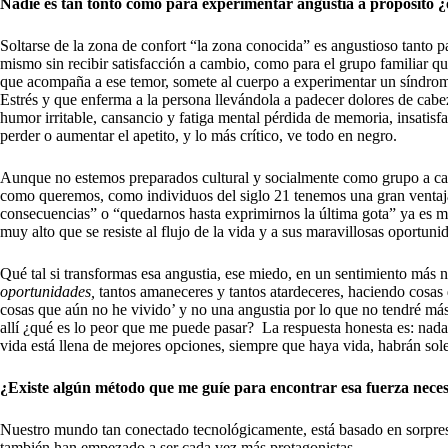
Nadie es tan tonto como para experimentar angustia a propósito ¿
Soltarse de la zona de confort “la zona conocida” es angustioso tanto p
mismo sin recibir satisfacción a cambio, como para el grupo familiar qu
que acompaña a ese temor, somete al cuerpo a experimentar un síndro
Estrés y que enferma a la persona llevándola a padecer dolores de cabez
humor irritable, cansancio y fatiga mental pérdida de memoria, insatisfa
perder o aumentar el apetito, y lo más crítico, ve todo en negro.
Aunque no estemos preparados cultural y socialmente como grupo a ca
como queremos, como individuos del siglo 21 tenemos una gran ventaja 
consecuencias” o “quedarnos hasta exprimirnos la última gota” ya es m
muy alto que se resiste al flujo de la vida y a sus maravillosas oportuni
Qué tal si transformas esa angustia, ese miedo, en un sentimiento más 
oportunidades,
tantos amaneceres y tantos atardeceres, haciendo cosas d
cosas que aún no he vivido’ y no una angustia por lo que no tendré más
allí ¿qué es lo peor que me puede pasar? La respuesta honesta es: nada 
vida está llena de mejores opciones, siempre que haya vida, habrán soles
¿Existe algún método que me guíe para encontrar esa fuerza neces
Nuestro mundo tan conectado tecnológicamente, está basado en sorpresa
también han empezado a ser cada vez más protagonistas.