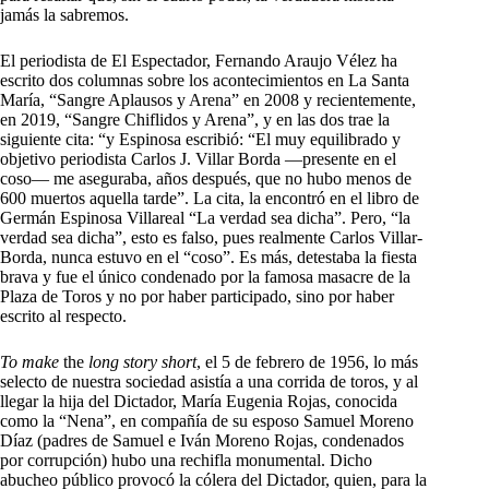
jamás la sabremos.
El periodista de El Espectador, Fernando Araujo Vélez ha
escrito dos columnas sobre los acontecimientos en La Santa
María, “Sangre Aplausos y Arena” en 2008 y recientemente,
en 2019, “Sangre Chiflidos y Arena”, y en las dos trae la
siguiente cita: “y Espinosa escribió: “El muy equilibrado y
objetivo periodista Carlos J. Villar Borda —presente en el
coso— me aseguraba, años después, que no hubo menos de
600 muertos aquella tarde”. La cita, la encontró en el libro de
Germán Espinosa Villareal “La verdad sea dicha”. Pero, “la
verdad sea dicha”, esto es falso, pues realmente Carlos Villar-
Borda, nunca estuvo en el “coso”. Es más, detestaba la fiesta
brava y fue el único condenado por la famosa masacre de la
Plaza de Toros y no por haber participado, sino por haber
escrito al respecto.
T
o
make
the
long story short
, el 5 de febrero de 1956, lo más
selecto de nuestra sociedad asistía a una corrida de toros, y al
llegar la hija del Dictador, María Eugenia Rojas, conocida
como la “Nena”, en compañía de su esposo Samuel Moreno
Díaz (padres de Samuel e Iván Moreno Rojas, condenados
por corrupción) hubo una rechifla monumental. Dicho
abucheo público provocó la cólera del Dictador, quien, para la