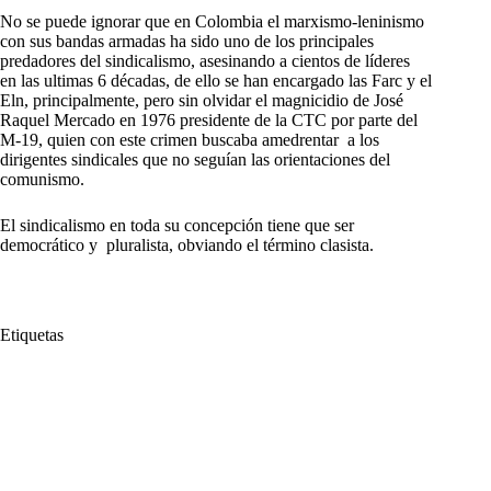
No se puede ignorar que en Colombia el marxismo-leninismo
con sus bandas armadas ha sido uno de los principales
predadores del sindicalismo, asesinando a cientos de líderes
en las ultimas 6 décadas, de ello se han encargado las Farc y el
Eln, principalmente, pero sin olvidar el magnicidio de José
Raquel Mercado en 1976 presidente de la CTC por parte del
M-19, quien con este crimen buscaba amedrentar a los
dirigentes sindicales que no seguían las orientaciones del
comunismo.
El sindicalismo en toda su concepción tiene que ser
democrático y pluralista, obviando el término clasista.
Etiquetas
#
comunismo
#
CTC
#
ELN
#
Farc
#
futuro
#
Gustavo Petro
#
Hugo Chávez
#
José Raquel Mercado
#
Karl Marx
#
M-19
#
marxista
#
Reforma Tributaria
#
Sindicalismo