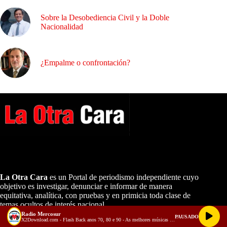
Sobre la Desobediencia Civil y la Doble
Nacionalidad
¿Empalme o confrontación?
A NUESTROS LECTORES…
La Otra Cara
es un Portal de periodismo independiente cuyo
objetivo es investigar, denunciar e informar de manera
equitativa, analítica, con pruebas y en primicia toda clase de
temas ocultos de interés nacional.
Radio Mercosur
PAUSADO
X2Download.com - Flash Back anos 70, 80 e 90 - As melhores músicas antigas Volume 3 (128 kbps)
CONTÁCTENOS: