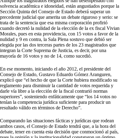
Aunque los magistrados elegidos se han desempeñado con
solvencia académica e idoneidad, están angustiados porque la
Sección Quinta del Consejo de Estado deberá superar un
precedente judicial que amerita un debate riguroso y serio: se
trata de la sentencia que esa misma corporación profirió
cuando decretó la nulidad de la elección de la ex fiscal Vivian
Morales, pues en esta providencia, con 15 votos a favor de la
nulidad y 9 en contra, la Sala Plena sostuvo que
debió ser
elegida por las dos terceras partes de los 23 magistrados que
integran la Corte Suprema de Justicia, es decir, por una
mayoría de 16 votos y no de 14, como sucedió.
En ese momento, iniciando el año 2012, el presidente del
Consejo de Estado, Gustavo Eduardo Gómez Aranguren,
explicó que “el hecho de que la Corte hubiera modificado su
reglamento para disminuir la cantidad de votos requerida y
darle vía libre a la elección de la fiscal contrarió normas
superiores”, sosteniendo enfáticamente que “los 14 votos no
tenían la competencia jurídica suficiente para producir un
resultado válido en términos de Derecho”.
Comparando las situaciones fácticas y jurídicas que rodean
ambos casos, el Consejo de Estado tendrá que, a la hora del
debate, tener en cuenta esta decisión que conmocionó al país,
pues la opinión y la institucionalidad constataron un óptimo