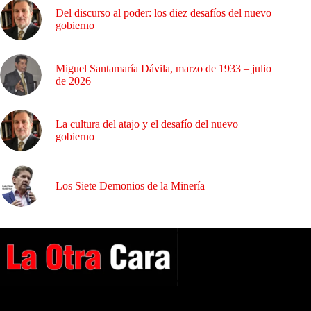
Del discurso al poder: los diez desafíos del nuevo
gobierno
Miguel Santamaría Dávila, marzo de 1933 – julio
de 2026
La cultura del atajo y el desafío del nuevo
gobierno
Los Siete Demonios de la Minería